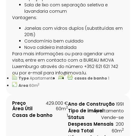
Sala de lixo com separação seletiva e
lavandaria comum
Vantagens:
Janelas com vidros duplos (substituídas em
2015)
Condomínio bem cuidado
Nova caldeira instalada
Para mais informações ou para agendar uma
visita, entre em contacto com a BUREAU IMOVA
Luxemburgo através do número +352 621 621 742
ou por e-mail para
info@imova.lu
.
Type
Apartamento
casas de banho
1
2
Area
60m
Preço
429.000 €
Ano de Construção
1991
2
Área Útil
60m
Tipo de imóvel
Apartamento
Casas de banho
1
Status
Vende-se
Despesas Mensais
200
2
Área Total
60m