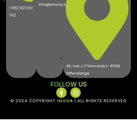
info@imova.lu
+352 621 621
742
46, rue J-F Kennedy L-4599
Differdange
FOLLOW US
© 2024 COPYRIGHT
IMOVA
| ALL RIGHTS RESERVED