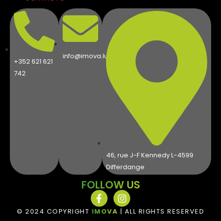
info@imova.lu
+352 621 621
742
46, rue J-F Kennedy L-4599
Differdange
FOLLOW US
© 2024 COPYRIGHT
IMOVA
| ALL RIGHTS RESERVED