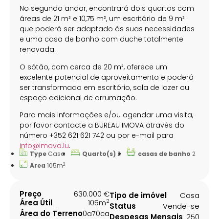
No segundo andar, encontrará dois quartos com
áreas de 21 m² e 10,75 m², um escritório de 9 m²
que poderá ser adaptado às suas necessidades
e uma casa de banho com duche totalmente
renovada.
O sótão, com cerca de 20 m², oferece um
excelente potencial de aproveitamento e poderá
ser transformado em escritório, sala de lazer ou
espaço adicional de arrumação.
Para mais informações e/ou agendar uma visita,
por favor contacte a BUREAU IMOVA através do
número +352 621 621 742 ou por e-mail para
info@imova.lu
.
Type
Casa
Quarto(s)
2
casas de banho
2
2
Area
105m
Preço
630.000 €
Tipo de imóvel
Casa
2
Área Útil
105m
Status
Vende-se
Área do Terreno
0a70ca
Despesas Mensais
250