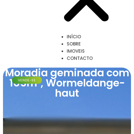
INÍCIO
SOBRE
IMOVEIS
CONTACTO
Moradia geminada com
105m², Wormeldange-
VENDE-SE
haut