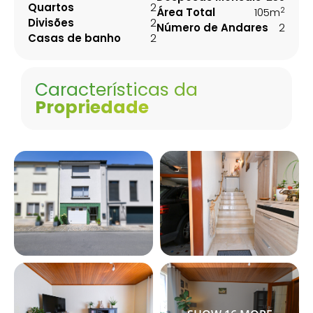
Quartos
2
2
Área Total
105m
Divisões
2
Número de Andares
2
Casas de banho
2
Características da
Propriedade