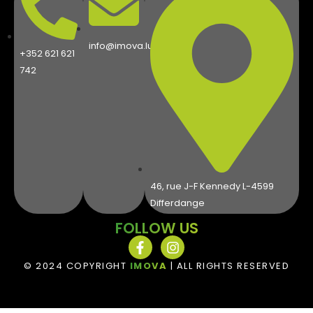
info@imova.lu
+352 621 621
742
46, rue J-F Kennedy L-4599
Differdange
FOLLOW US
© 2024 COPYRIGHT
IMOVA
| ALL RIGHTS RESERVED