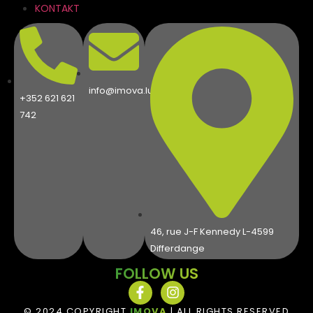
KONTAKT
info@imova.lu
+352 621 621
742
46, rue J-F Kennedy L-4599
Differdange
FOLLOW US
© 2024 COPYRIGHT
IMOVA
| ALL RIGHTS RESERVED