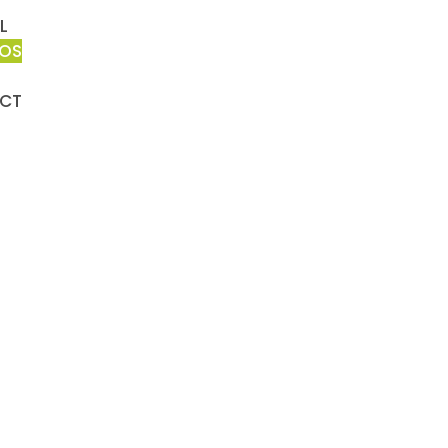
L
POS
CT
À
PROPOS