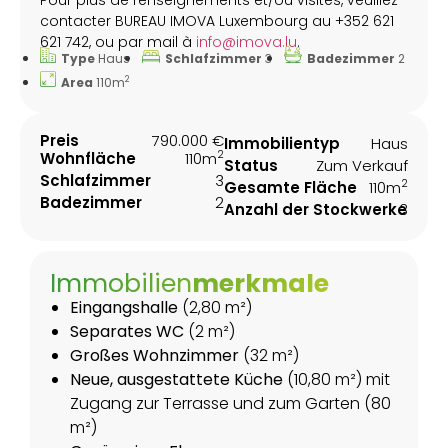
contacter BUREAU IMOVA Luxembourg au +352 621
621 742, ou par mail à
info@imova.lu
.
Type
Haus
Schlafzimmer
3
Badezimmer
2
2
Area
110m
Preis
790.000 €
Immobilientyp
Haus
2
Wohnfläche
110m
Status
Zum Verkauf
Schlafzimmer
3
2
Gesamte Fläche
110m
Badezimmer
2
Anzahl der Stockwerke
3
Immobilien
merkmale
Eingangshalle
(2,80 m²)
Separates WC
(2 m²)
Großes Wohnzimmer
(32 m²)
Neue, ausgestattete Küche
(10,80 m²) mit
Zugang zur Terrasse und zum Garten (80
m²)