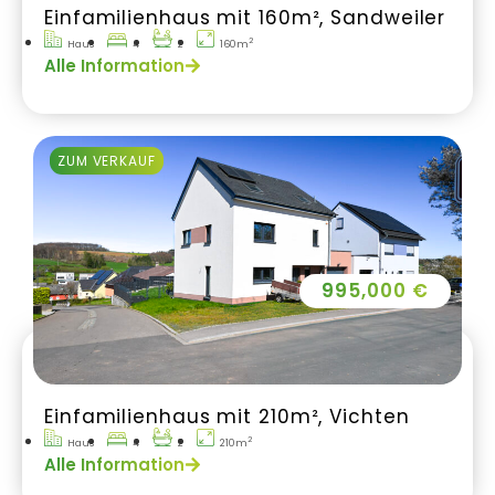
Einfamilienhaus mit 160m², Sandweiler
2
Haus
4
2
160m
Alle Information
ZUM VERKAUF
995,000 €
Einfamilienhaus mit 210m², Vichten
2
Haus
4
2
210m
Alle Information