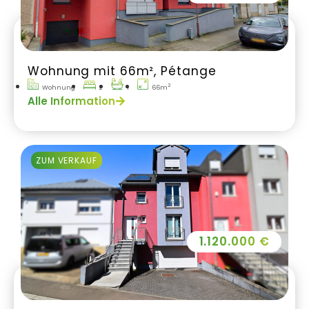
Wohnung mit 66m², Pétange
2
Wohnung
2
1
66m
Alle Information
ZUM VERKAUF
1.120.000 €