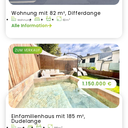
Wohnung mit 82 m², Differdange
2
Wohnung
2
1
82m
Alle Information
ZUM VERKAUF
1.150.000 €
Einfamilienhaus mit 185 m²,
Dudelange
2
Haus
3
185m