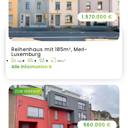
1.570.000 €
Reihenhaus mit 185m², Merl-
Luxemburg
2
Haus
4
4
185m
Alle Information
ZUM VERKAUF
560.000 €