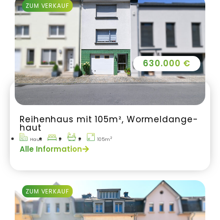
ZUM VERKAUF
630.000 €
Reihenhaus mit 105m², Wormeldange-
haut
2
Haus
2
2
105m
Alle Information
ZUM VERKAUF