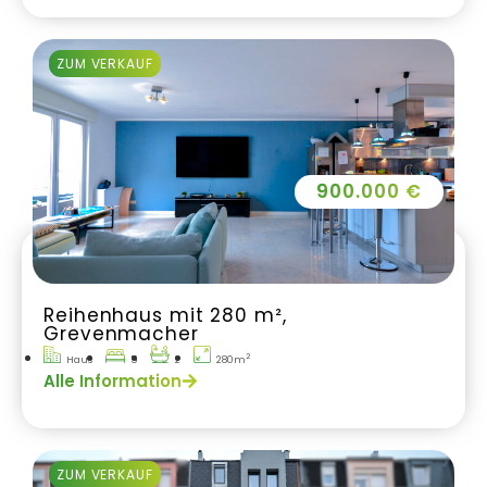
ZUM VERKAUF
900.000 €
Reihenhaus mit 280 m²,
Grevenmacher
2
Haus
5
2
280m
Alle Information
ZUM VERKAUF