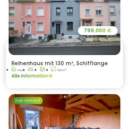
799.000 €
Reihenhaus mit 130 m², Schifflange
2
Haus
3
2
130m
Alle Information
ZUM VERKAUF