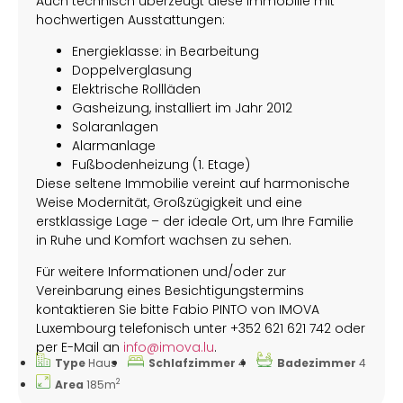
Auch technisch überzeugt diese Immobilie mit
hochwertigen Ausstattungen:
Energieklasse: in Bearbeitung
Doppelverglasung
Elektrische Rollläden
Gasheizung, installiert im Jahr 2012
Solaranlagen
Alarmanlage
Fußbodenheizung (1. Etage)
Diese seltene Immobilie vereint auf harmonische
Weise Modernität, Großzügigkeit und eine
erstklassige Lage – der ideale Ort, um Ihre Familie
in Ruhe und Komfort wachsen zu sehen.
Für weitere Informationen und/oder zur
Vereinbarung eines Besichtigungstermins
kontaktieren Sie bitte Fabio PINTO von IMOVA
Luxembourg telefonisch unter +352 621 621 742 oder
per E-Mail an
info@imova.lu
.
Type
Haus
Schlafzimmer
4
Badezimmer
4
2
Area
185m