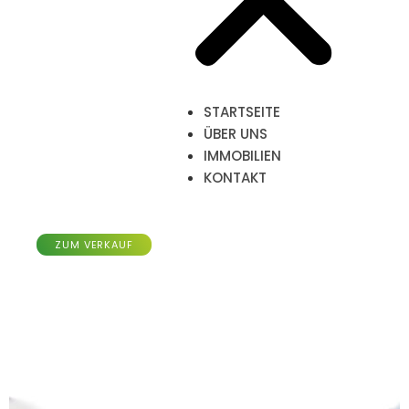
STARTSEITE
ÜBER UNS
IMMOBILIEN
KONTAKT
Reihenhaus mit 185m²,
Merl-Luxemburg
ZUM VERKAUF