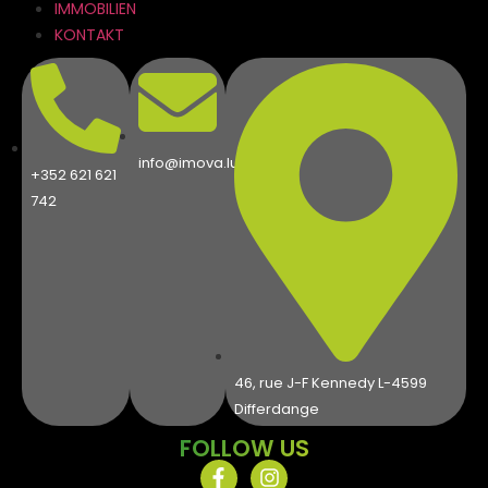
IMMOBILIEN
KONTAKT
info@imova.lu
+352 621 621
742
46, rue J-F Kennedy L-4599
Differdange
FOLLOW US