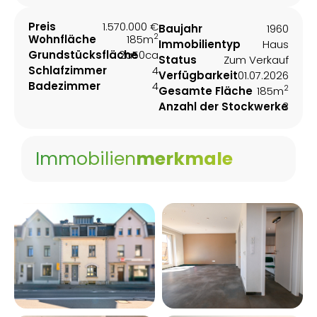
Preis
1.570.000 €
Baujahr
1960
2
Wohnfläche
185m
Immobilientyp
Haus
Grundstücksfläche
2a50ca
Status
Zum Verkauf
Schlafzimmer
4
Verfügbarkeit
01.07.2026
Badezimmer
4
2
Gesamte Fläche
185m
Anzahl der Stockwerke
3
Immobilien
merkmale