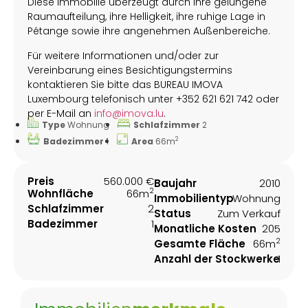
Diese Immobilie überzeugt durch ihre gelungene
Raumaufteilung, ihre Helligkeit, ihre ruhige Lage in
Pétange sowie ihre angenehmen Außenbereiche.
Für weitere Informationen und/oder zur
Vereinbarung eines Besichtigungstermins
kontaktieren Sie bitte das BUREAU IMOVA
Luxembourg telefonisch unter +352 621 621 742 oder
per E-Mail an
info@imova.lu
.
Type
Wohnung
Schlafzimmer
2
2
Badezimmer
1
Area
66m
Preis
560.000 €
Baujahr
2010
2
Wohnfläche
66m
Immobilientyp
Wohnung
Schlafzimmer
2
Status
Zum Verkauf
Badezimmer
1
Monatliche Kosten
205
2
Gesamte Fläche
66m
Anzahl der Stockwerke
1