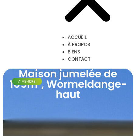
ACCUEIL
À PROPOS
BIENS
CONTACT
Maison jumelée de
105m², Wormeldange-
A VENDRE
haut