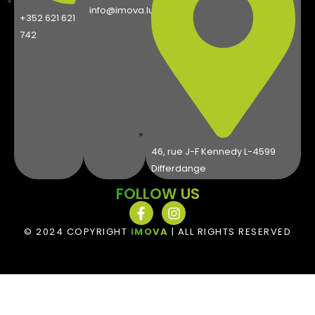
info@imova.lu
+352 621 621
742
46, rue J-F Kennedy L-4599
Differdange
FOLLOW US
© 2024 COPYRIGHT
IMOVA
| ALL RIGHTS RESERVED