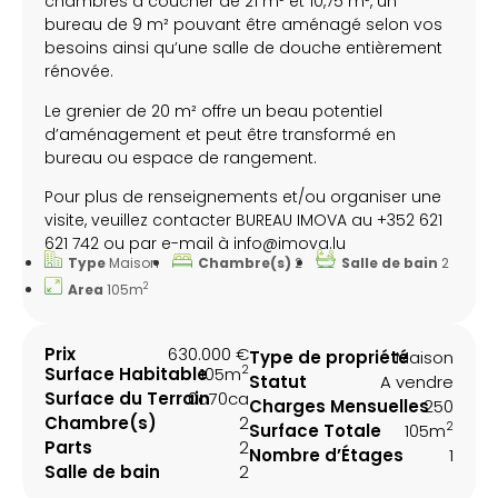
chambres à coucher de 21 m² et 10,75 m², un
bureau de 9 m² pouvant être aménagé selon vos
besoins ainsi qu’une salle de douche entièrement
rénovée.
Le grenier de 20 m² offre un beau potentiel
d’aménagement et peut être transformé en
bureau ou espace de rangement.
Pour plus de renseignements et/ou organiser une
visite, veuillez contacter BUREAU IMOVA au +352 621
621 742 ou par e-mail à info@imova.lu
Type
Maison
Chambre(s)
2
Salle de bain
2
2
Area
105m
Prix
630.000 €
Type de propriété
Maison
2
Surface Habitable
105m
Statut
A vendre
Surface du Terrain
0a70ca
Charges Mensuelles
250
Chambre(s)
2
2
Surface Totale
105m
Parts
2
Nombre d’Étages
1
Salle de bain
2