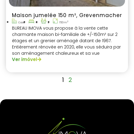
Maison jumelée 150 m², Grevenmacher
2
Casa
4
2
150m
BUREAU IMOVA vous propose à la vente cette
charmante maison bi-familiale de +/-150m² sur 2
étages et un grenier aménagé datant de 1967.
Entièrement rénovée en 2020, elle vous séduira par
son aménagement chaleureux et sa vue
Ver imóvel
exceptionnelle sur les collines de la Moselle.
1
2