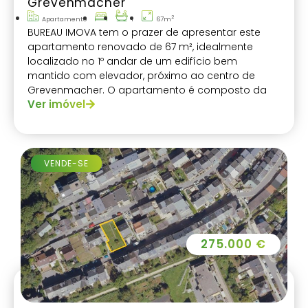
Grevenmacher
2
Apartamento
1
67m
BUREAU IMOVA tem o prazer de apresentar este
apartamento renovado de 67 m², idealmente
localizado no 1º andar de um edifício bem
mantido com elevador, próximo ao centro de
Grevenmacher. O apartamento é composto da
Ver imóvel
seguinte forma:
VENDE-SE
275.000 €