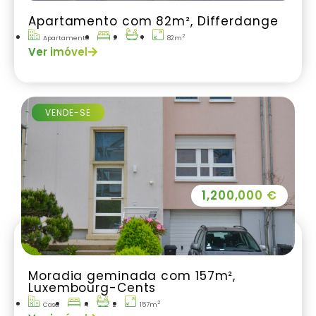
Apartamento com 82m², Differdange
2
Apartamento
2
1
82m
Ver imóvel
VENDE-SE
1,200,000 €
Moradia geminada com 157m²,
Luxembourg-Cents
2
Casa
4
2
157m