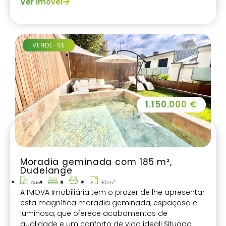
Ver imóvel
VENDE-SE
1.150.000 €
Moradia geminada com 185 m²,
Dudelange
2
Casa
4
3
185m
A IMOVA Imobiliária tem o prazer de lhe apresentar
esta magnífica moradia geminada, espaçosa e
luminosa, que oferece acabamentos de
qualidade e um conforto de vida ideal! Situada