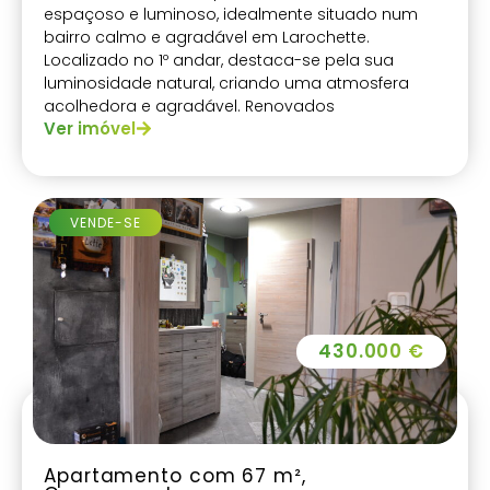
espaçoso e luminoso, idealmente situado num
bairro calmo e agradável em Larochette.
Localizado no 1º andar, destaca-se pela sua
luminosidade natural, criando uma atmosfera
acolhedora e agradável. Renovados
Ver imóvel
completamente em 2008
VENDE-SE
430.000 €
Apartamento com 67 m²,