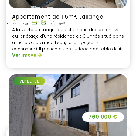
Appartement de 115m², Lallange
2
Duplex
115m
A la vente un magnifique et unique duplex rénové
au 1er étage d'une résidence de 3 unités situé dans
un endroit calme à Esch/Lallange (sans
ascenseur). Il présente une surface habitable de ±
Ver imóvel
115 m².
VENDE-SE
760.000 €