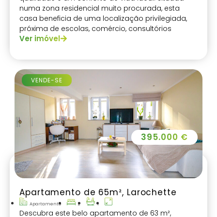
numa zona residencial muito procurada, esta
casa beneficia de uma localização privilegiada,
próxima de escolas, comércio, consultórios
Ver imóvel
médicos e transportes públicos.
VENDE-SE
395.000 €
Apartamento de 65m², Larochette
Apartamento
2
1
Descubra este belo apartamento de 63 m²,