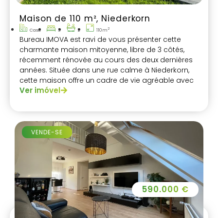
Maison de 110 m², Niederkorn
2
Casa
3
2
110m
Bureau IMOVA est ravi de vous présenter cette
charmante maison mitoyenne, libre de 3 côtés,
récemment rénovée au cours des deux dernières
années. Située dans une rue calme à Niederkorn,
cette maison offre un cadre de vie agréable avec
Ver imóvel
une surface habitable de 110 m².
VENDE-SE
590.000 €