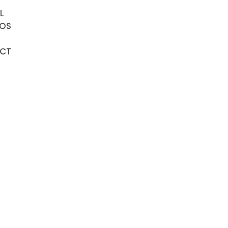
L
POS
CT
Biens à
vendre