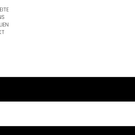
EITE
NS
LIEN
KT