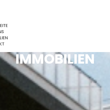
EITE
NS
LIEN
KT
IMMOBILIEN