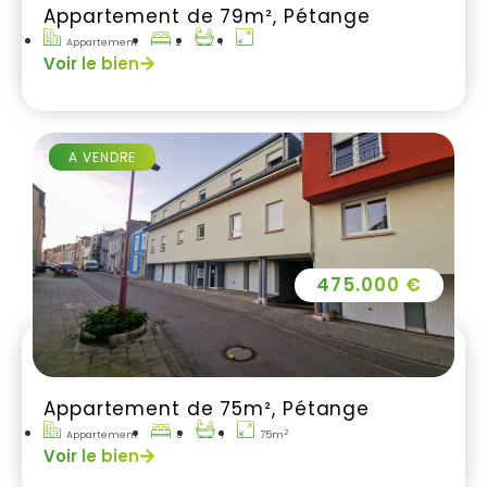
Appartement de 79m², Pétange
Appartement
2
1
Voir le bien
A VENDRE
475.000 €
Appartement de 75m², Pétange
2
Appartement
3
1
75m
Voir le bien