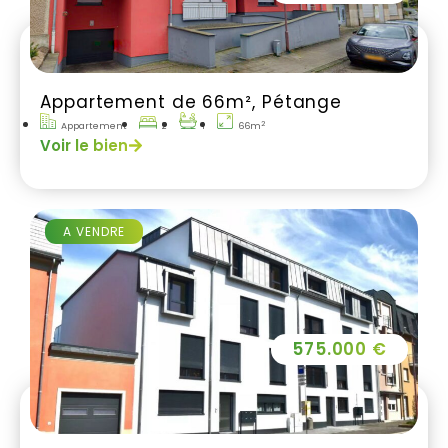
Appartement de 66m², Pétange
2
Appartement
2
1
66m
Voir le bien
A VENDRE
575.000 €