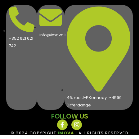
info@imova.lu
+352 621 621
742
46, rue J-F Kennedy L-4599
Differdange
FOLLOW US
© 2024 COPYRIGHT
IMOVA
| ALL RIGHTS RESERVED