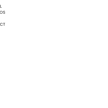
L
POS
CT
« ECO’CITY de Villerup
Cantebonne