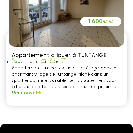
1.600€ €
Appartement à louer à TUNTANGE
Apartamento
1
Appartement lumineux situé au 1er étage, dans le
charmant village de Tuntange. Niché dans un
quartier calme et paisible, cet appartement vous
offre une qualité de vie exceptionnelle, à proximité
Ver imóvel
immédiate des commodités essentielles.