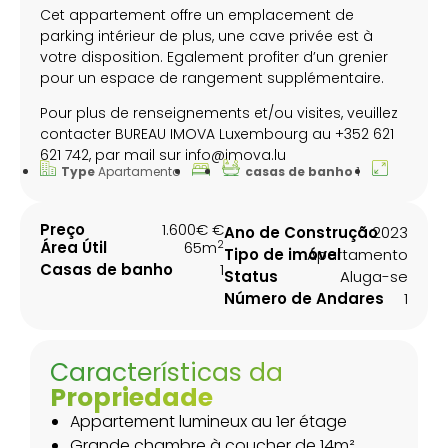
Cet appartement offre un emplacement de
parking intérieur de plus, une cave privée est à
votre disposition. Egalement profiter d’un grenier
pour un espace de rangement supplémentaire.
Pour plus de renseignements et/ou visites, veuillez
contacter BUREAU IMOVA Luxembourg au +352 621
621 742, par mail sur info@imova.lu
Type
Apartamento
casas de banho
1
Preço
1.600€ €
Ano de Construção
2023
2
Área Útil
65m
Tipo de imóvel
Apartamento
Casas de banho
1
Status
Aluga-se
Número de Andares
1
Características da
Propriedade
Appartement lumineux au 1er étage
Grande chambre à coucher de 14m²