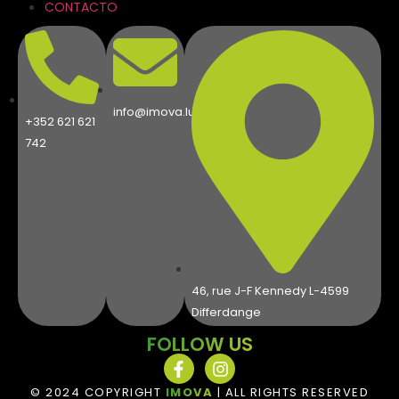
CONTACTO
info@imova.lu
+352 621 621
742
46, rue J-F Kennedy L-4599
Differdange
FOLLOW US
© 2024 COPYRIGHT
IMOVA
| ALL RIGHTS RESERVED