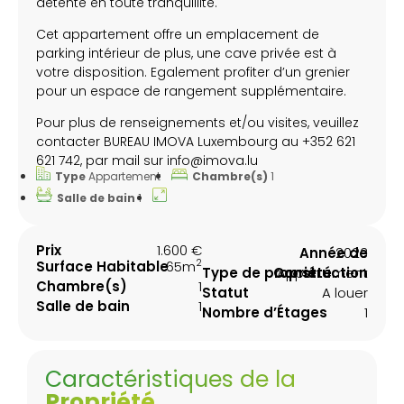
détente en toute tranquillité.
Cet appartement offre un emplacement de
parking intérieur de plus, une cave privée est à
votre disposition. Egalement profiter d’un grenier
pour un espace de rangement supplémentaire.
Pour plus de renseignements et/ou visites, veuillez
contacter BUREAU IMOVA Luxembourg au +352 621
621 742, par mail sur info@imova.lu
Type
Appartement
Chambre(s)
1
Salle de bain
1
Prix
1.600 €
Année de
2023
2
Surface Habitable
65m
Type de propriété
Construction
Appartement
Chambre(s)
1
Statut
A louer
Salle de bain
1
Nombre d’Étages
1
Caractéristiques de la
Propriété