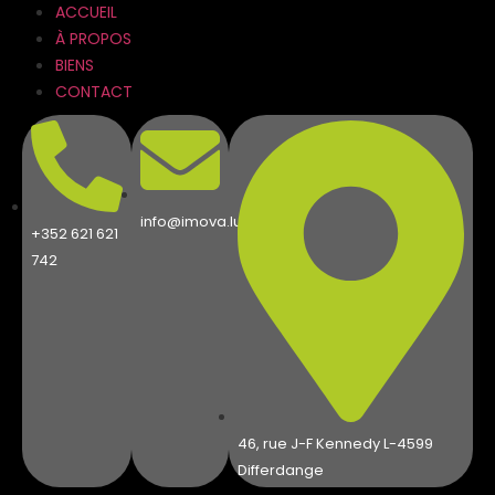
ACCUEIL
À PROPOS
BIENS
CONTACT
info@imova.lu
+352 621 621
742
46, rue J-F Kennedy L-4599
Differdange