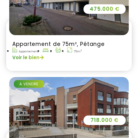
475.000 €
Appartement de 75m², Pétange
2
Appartement
3
1
75m
Voir le bien
A VENDRE
718.000 €