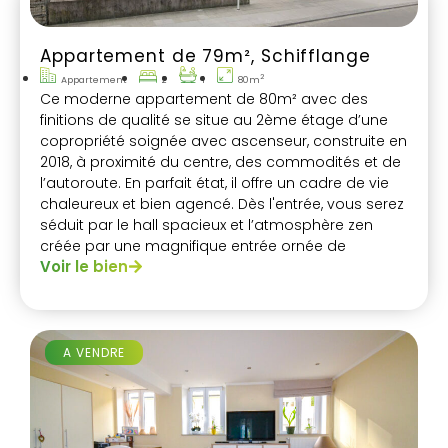
Appartement de 79m², Schifflange
2
Appartement
2
1
80m
Ce moderne appartement de 80m² avec des
finitions de qualité se situe au 2ème étage d’une
copropriété soignée avec ascenseur, construite en
2018, à proximité du centre, des commodités et de
l’autoroute. En parfait état, il offre un cadre de vie
chaleureux et bien agencé. Dès l'entrée, vous serez
séduit par le hall spacieux et l’atmosphère zen
créée par une magnifique entrée ornée de
Voir le bien
bambous.
A VENDRE