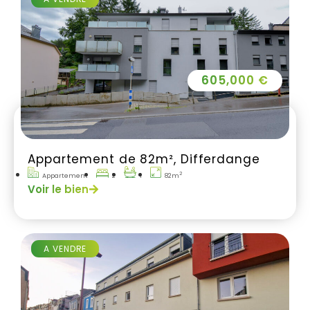
605,000 €
Appartement de 82m², Differdange
2
Appartement
2
1
82m
Voir le bien
A VENDRE