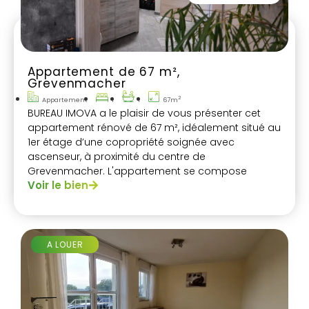
Appartement de 67 m²,
Grevenmacher
2
Appartement
1
1
67m
BUREAU IMOVA a le plaisir de vous présenter cet
appartement rénové de 67 m², idéalement situé au
1er étage d’une copropriété soignée avec
ascenseur, à proximité du centre de
Grevenmacher. L'appartement se compose
Voir le bien
comme suit
A LOUER