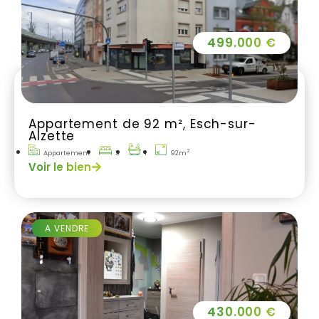
499.000 €
Appartement de 92 m², Esch-sur-
Alzette
2
Appartement
3
1
92m
Voir le bien
A VENDRE
430.000 €