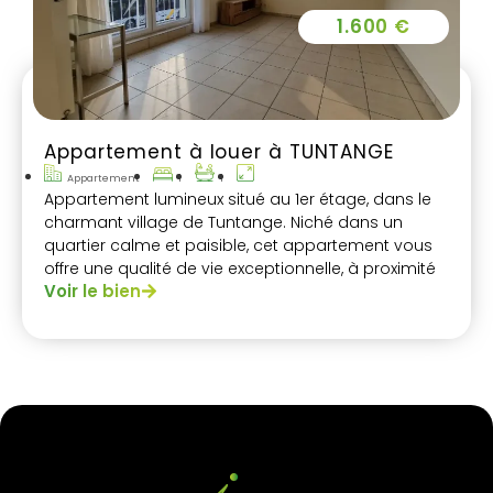
1.600 €
Appartement à louer à TUNTANGE
Appartement
1
1
Appartement lumineux situé au 1er étage, dans le
charmant village de Tuntange. Niché dans un
quartier calme et paisible, cet appartement vous
offre une qualité de vie exceptionnelle, à proximité
Voir le bien
immédiate des commodités essentielles.