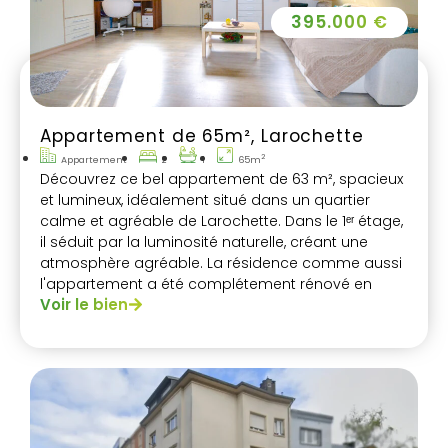
395.000 €
Appartement de 65m², Larochette
2
Appartement
2
1
65m
Découvrez ce bel appartement de 63 m², spacieux
et lumineux, idéalement situé dans un quartier
calme et agréable de Larochette. Dans le 1ᵉʳ étage,
il séduit par la luminosité naturelle, créant une
atmosphère agréable. La résidence comme aussi
l'appartement a été complétement rénové en
Voir le bien
2008