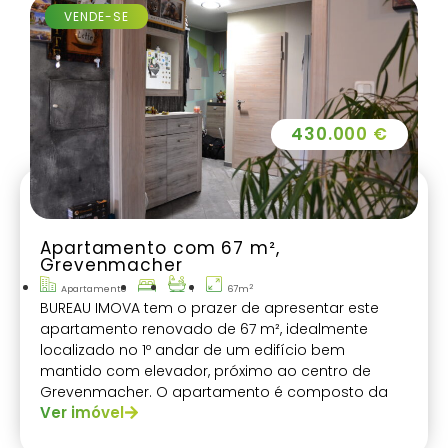
VENDE-SE
430.000 €
Apartamento com 67 m²,
Grevenmacher
2
Apartamento
1
67m
BUREAU IMOVA tem o prazer de apresentar este
apartamento renovado de 67 m², idealmente
localizado no 1º andar de um edifício bem
mantido com elevador, próximo ao centro de
Grevenmacher. O apartamento é composto da
Ver imóvel
seguinte forma: