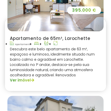
395.000 €
Apartamento de 65m², Larochette
Apartamento
2
1
Descubra este belo apartamento de 63 m²,
espaçoso e luminoso, idealmente situado num
bairro calmo e agradável em Larochette.
Localizado no 1º andar, destaca-se pela sua
luminosidade natural, criando uma atmosfera
acolhedora e agradável. Renovados
Ver imóvel
completamente em 2008