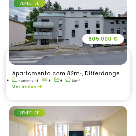
VENDE-SE
605,000 €
Apartamento com 82m², Differdange
2
Apartamento
2
1
82m
Ver imóvel
VENDE-SE