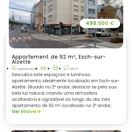
499.000 €
Appartement de 92 m², Esch-sur-
Alzette
2
Apartamento
3
1
92m
Descubra este espaçoso e luminoso
apartamento, idealmente localizado em Esch-sur-
Alzette. Situado no 2º andar, destaca-se pela sua
bela luz natural, criando uma atmosfera
acolhedora e agradável ao longo do dia. Este
apartamento de 92 m², localizado no 2º andar,
Ver imóvel
oferece espaços amplos e bem distribuídos.