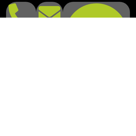
info@imova.lu
+352 621 621
742
46, rue J-F Kennedy L-4599
Differdange
FOLLOW US
© 2024 COPYRIGHT
IMOVA
| ALL RIGHTS RESERVED