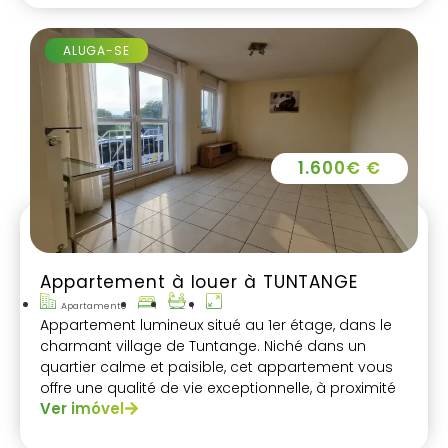
ALUGA-SE
1.600€ €
Appartement à louer à TUNTANGE
Apartamento
1
Appartement lumineux situé au 1er étage, dans le
charmant village de Tuntange. Niché dans un
quartier calme et paisible, cet appartement vous
offre une qualité de vie exceptionnelle, à proximité
Ver imóvel
immédiate des commodités essentielles.